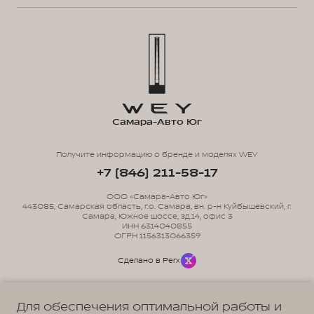
Самара-Авто Юг
Получите информацию о бренде и моделях WEY
+7 (846) 211-58-17
ООО «Самара-Авто Юг»
443085, Самарская область, г.о. Самара, вн. р-н Куйбышевский, г.
Самара, Южное шоссе, зд.14, офис 3
ИНН 6314040855
ОГРН 1156313066359
Сделано в Perx
Для обеспечения оптимальной работы и