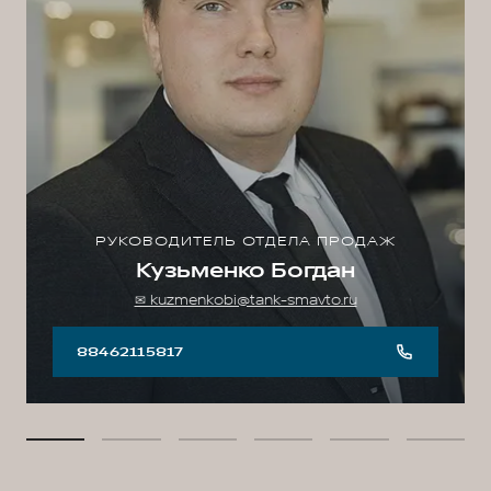
РУКОВОДИТЕЛЬ ОТДЕЛА ПРОДАЖ
Кузьменко Богдан
✉ kuzmenkobi@tank-smavto.ru
88462115817