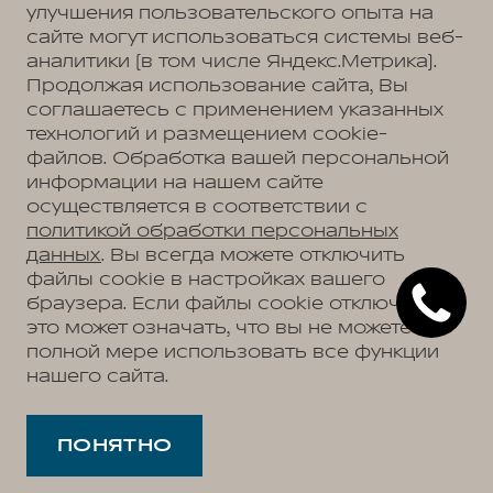
улучшения пользовательского опыта на
сайте могут использоваться системы веб-
Политика обработки персональных данных
Пользовательское соглашение
аналитики (в том числе Яндекс.Метрика).
Согласие на коммуникацию
Согласие на предоставление персональных данных третьим лицам
Продолжая использование сайта, Вы
Согласие на обработку ПД
соглашаетесь с применением указанных
технологий и размещением cookie-
файлов. Обработка вашей персональной
информации на нашем сайте
Адрес
осуществляется в соответствии с
Самара, Южное шоссе, д. 14
Телефон
политикой обработки персональных
+7 (846) 211-58-17
данных
. Вы всегда можете отключить
файлы cookie в настройках вашего
браузера. Если файлы cookie отключены,
это может означать, что вы не можете в
АВТОМОБИЛИ В НАЛИЧИИ
полной мере использовать все функции
МОДЕЛЬНЫЙ РЯД
нашего сайта.
WEY 05
ПОКУПАТЕЛЯМ
WEY 07
Модельный ряд
WEY 80 Премиум
ВЛАДЕЛЬЦАМ
WEY 05
WEY 80 Премиум Лаундж
Сервис
ПОНЯТНО
WEY 07
О ДИЛЕРЕ
Запись на сервис
WEY 80
О нас
Калькулятор ТО
35 лет GWM
Техническое обслуживание