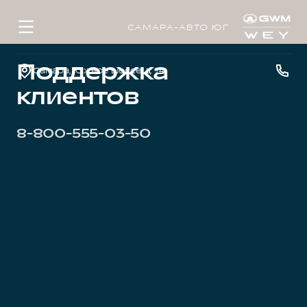
САМАРА-АВТО ЮГ
Поддержка
Самара, Южное шоссе, д. 14
клиентов
8-800-555-03-50