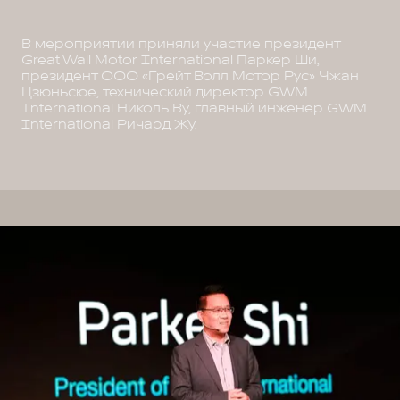
В мероприятии приняли участие президент
Great Wall Motor International Паркер Ши,
президент ООО «Грейт Волл Мотор Рус» Чжан
Цзюньсюе, технический директор GWM
International Николь Ву, главный инженер GWM
International Ричард Жу.