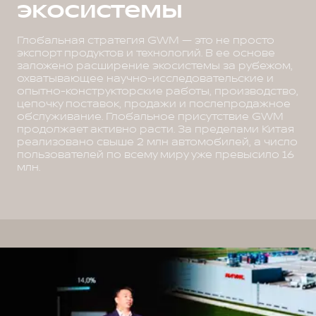
экосистемы
Глобальная стратегия GWM — это не просто
экспорт продуктов и технологий. В ее основе
заложено расширение экосистемы за рубежом,
охватывающее научно-исследовательские и
опытно-конструкторские работы, производство,
цепочку поставок, продажи и послепродажное
обслуживание. Глобальное присутствие GWM
продолжает активно расти. За пределами Китая
реализовано свыше 2 млн автомобилей, а число
пользователей по всему миру уже превысило 16
млн.