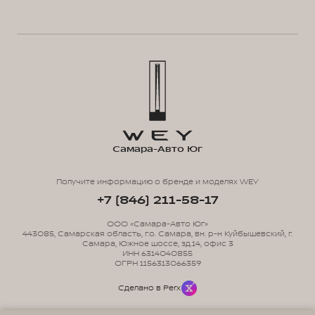
Самара-Авто Юг
Получите информацию о бренде и моделях WEY
+7 (846) 211-58-17
ООО «Самара-Авто Юг»
443085, Самарская область, г.о. Самара, вн. р-н Куйбышевский, г.
Самара, Южное шоссе, зд.14, офис 3
ИНН 6314040855
ОГРН 1156313066359
Сделано в Perx