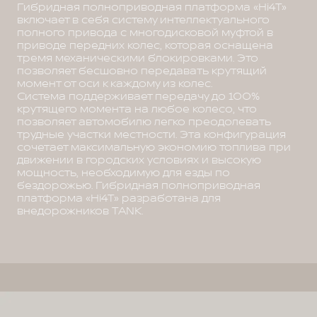
Гибридная полноприводная платформа «Hi4T»
включает в себя систему интеллектуального
полного привода с многодисковой муфтой в
приводе передних колес, которая оснащена
тремя механическими блокировками. Это
позволяет бесшовно передавать крутящий
момент от оси к каждому из колес.
Система поддерживает передачу до 100%
крутящего момента на любое колесо, что
позволяет автомобилю легко преодолевать
трудные участки местности. Эта конфигурация
сочетает максимальную экономию топлива при
движении в городских условиях и высокую
мощность, необходимую для езды по
бездорожью. Гибридная полноприводная
платформа «Hi4T» разработана для
внедорожников TANK.