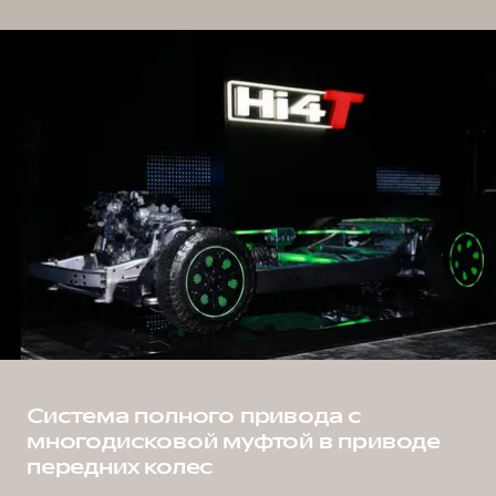
Система полного привода с
многодисковой муфтой в приводе
передних колес