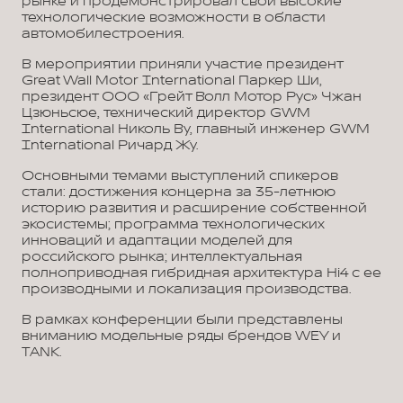
рынке и продемонстрировал свои высокие
технологические возможности в области
автомобилестроения.
В мероприятии приняли участие президент
Great Wall Motor International Паркер Ши,
президент ООО «Грейт Волл Мотор Рус» Чжан
Цзюньсюе, технический директор GWM
International Николь Ву, главный инженер GWM
International Ричард Жу.
Основными темами выступлений спикеров
стали: достижения концерна за 35-летнюю
историю развития и расширение собственной
экосистемы; программа технологических
инноваций и адаптации моделей для
российского рынка; интеллектуальная
полноприводная гибридная архитектура Hi4 с ее
производными и локализация производства.
В рамках конференции были представлены
вниманию модельные ряды брендов WEY и
TANK.