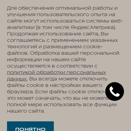
Для обеспечения оптимальной работы и
улучшения пользовательского опыта на
сайте могут использоваться системы веб-
Политика обработки персональных данных
Пользовательское соглашение
аналитики (в том числе Яндекс.Метрика).
Согласие на коммуникацию
Согласие на предоставление персональных данных третьим лицам
Продолжая использование сайта, Вы
Согласие на обработку ПД
соглашаетесь с применением указанных
технологий и размещением cookie-
файлов. Обработка вашей персональной
информации на нашем сайте
Адрес
осуществляется в соответствии с
Самара, Южное шоссе, д. 14
Телефон
политикой обработки персональных
+7 (846) 211-58-17
данных
. Вы всегда можете отключить
файлы cookie в настройках вашего
браузера. Если файлы cookie отключены,
это может означать, что вы не можете в
АВТОМОБИЛИ В НАЛИЧИИ
полной мере использовать все функции
МОДЕЛЬНЫЙ РЯД
нашего сайта.
WEY 05
ПОКУПАТЕЛЯМ
WEY 07
Модельный ряд
WEY 80 Премиум
ВЛАДЕЛЬЦАМ
WEY 05
WEY 80 Премиум Лаундж
Сервис
ПОНЯТНО
WEY 07
О ДИЛЕРЕ