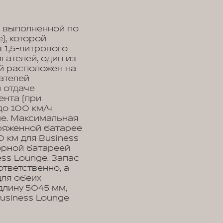
, выполненной по
), которой
 1,5-литрового
гателей, один из
ой расположен на
зателей
 отдаче
ента (при
до 100 км/ч
nge. Максимальная
зряженной батарее
0 км для Business
орной батареей
ess Lounge. Запас
ответственно, а
ля обеих
длину 5045 мм,
Business Lounge