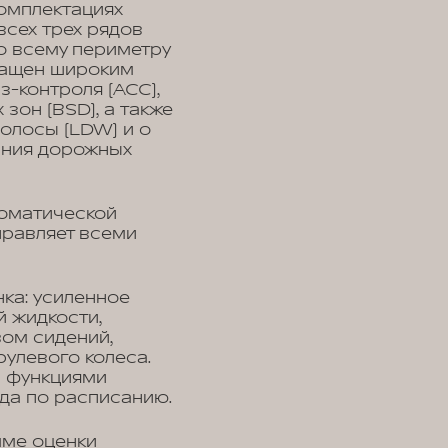
комплектациях
сех трех рядов
о всему периметру
нащен широким
-контроля (ACC),
зон (BSD), а также
полосы (LDW) и о
ания дорожных
томатической
правляет всеми
ка: усиленное
 жидкости,
ом сидений,
рулевого колеса.
а функциями
яда по расписанию.
мме оценки