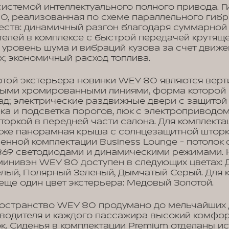
истемой интеллектуального полного привода. Г
0, реализованная по схеме параллельного гибр
еств: динамичный разгон благодаря суммарной
телей в комплексе с быстрой передачей крутящ
 уровень шума и вибраций кузова за счет движе
х; экономичный расход топлива.
той экстерьера новинки WEY 80 являются верт
выми хромированными линиями, форма которой 
д; электрические раздвижные двери с защитой 
ка и подсветка порогов, люк с электроприводом
оркой в передней части салона. Для комплекта
кже панорамная крыша с солнцезащитной шторк
иненной комплектации Business Lounge - потолок
 869 светодиодами и динамическими режимами.
минивэн WEY 80 доступен в следующих цветах:
лый, Полярный Зеленый, Дымчатый Серый. Для 
еще один цвет экстерьера: Медовый Золотой.
ространство WEY 80 продумано до мельчайших д
 водителя и каждого пассажира высокий комфор
к. Сиденья в комплектации Premium отделаны и