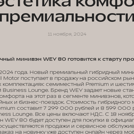
 эстетика комфо
премиальност
11 ноября, 2024
ный минивэн WEY 80 готовится к старту пр
 2024 года. Новый премиальный гибридный мин
ll Motor поступает в продажу на российском ры
х комплектациях: семиместный Premium и шест
 Business Lounge. Бренд WEY задает новые ста
омфорта на этот раз в сегменте минивэнов, ко
ейных и бизнес-поездок. Стоимость гибридного
emium составит 7 299 000 рублей и 8 599 000 р
ness Lounge. Все цены включают НДС. С 18 нояб
 WEY 80 будет доступен для покупки в официа
е осуществляются продажи и сервисное обслужи
аказ на новинку уже доступен онлайн через мо