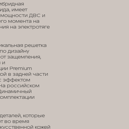
ибридная
ида, имеет
 мощности ДВС и
его момента на
ния на электротяге
икальная решетка
по дизайну
от защемления,
 и
ции Premium
ой в задней части
 с эффектом
 На российском
 Динамичный
комплектации
еталей, которые
т во время
скусственной кожей