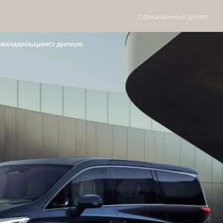
Официальный дилер
м
Владельцам
О дилере