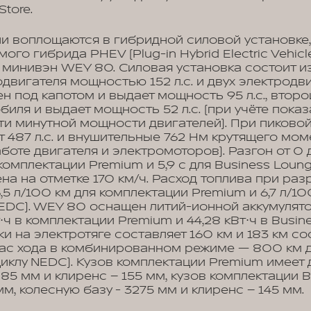
tore.
и воплощаются в гибридной силовой установке
го гибрида PHEV (Plug-in Hybrid Electric Vehicle
минивэн WEY 80. Силовая установка состоит из
двигателя мощностью 152 л.с. и двух электродви
н под капотом и выдает мощность 95 л.с., втор
иля и выдает мощность 52 л.с. (при учёте пока
и минутной мощности двигателей). При пиковой
 487 л.с. и внушительные 762 Нм крутящего мом
оте двигателя и электромоторов). Разгон от 0 
 комплектации Premium и 5,9 с для Business Lou
на на отметке 170 км/ч. Расход топлива при ра
,5 л/100 км для комплектации Premium и 6,7 л/10
NEDC). WEY 80 оснащен литий-ионной аккумулят
⋅ч в комплектации Premium и 44,28 кВт⋅ч в Busin
и на электротяге составляет 160 км и 183 км со
ас хода в комбинированном режиме — 800 км д
циклу NEDC). Кузов комплектации Premium имеет 
085 мм и клиренс – 155 мм, кузов комплектации 
м, колесную базу - 3275 мм и клиренс – 145 мм.