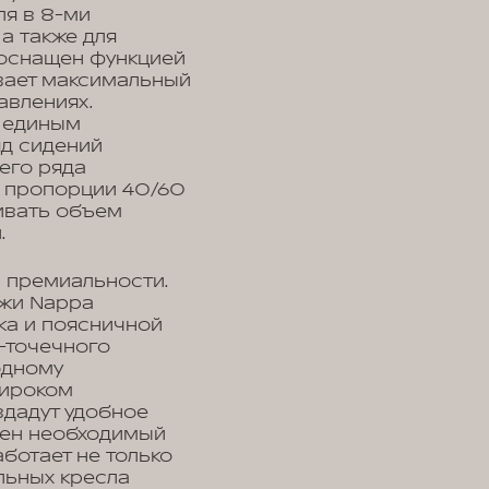
ля в 8-ми
а также для
 оснащен функцией
ивает максимальный
авлениях.
я единым
яд сидений
его ряда
в пропорции 40/60
ивать объем
.
и премиальности.
ожи Nappa
ка и поясничной
-точечного
одному
широком
здадут удобное
рен необходимый
аботает не только
альных кресла