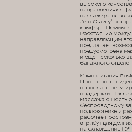
высокого качества
направлениях с фу
пассажира первого
Zero Gravity¹, кот
комфорт. Помимо э
Расстояние между
направляющим втор
предлагает возмож
предусмотрена ме
и еще несколько в
багажного отделен
Комплектация Busi
Просторные сидень
позволяют регулир
поддержки. Пасса
массажа с шестью 
беспроводному за
подлокотнике и ра
рабочее простран
атрибут для долгих
на охлаждение (0° 