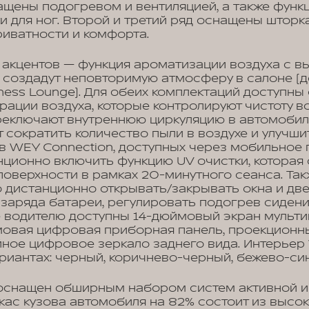
ащены подогревом и вентиляцией, а также функ
и для ног. Второй и третий ряд оснащены шторк
иватности и комфорта.
акцентов — функция ароматизации воздуха с в
 создадут неповторимую атмосферу в салоне (д
ness Lounge). Для обеих комплектаций доступны
рации воздуха, которые контролируют чистоту в
еключают внутреннюю циркуляцию в автомобиле
 сократить количество пыли в воздухе и улучшит
 WEY Connection, доступных через мобильное
ционно включить функцию UV очистки, которая
 поверхности в рамках 20-минутного сеанса. Та
дистанционно открывать/закрывать окна и две
 заряда батареи, регулировать подогрев сидени
е водителю доступны 14-дюймовый экран мульт
мовая цифровая приборная панель, проекционны
йное цифровое зеркало заднего вида. Интерьер
ариантах: черный, коричнево-черный, бежево-си
снащен обширным набором систем активной и
кас кузова автомобиля на 82% состоит из высо