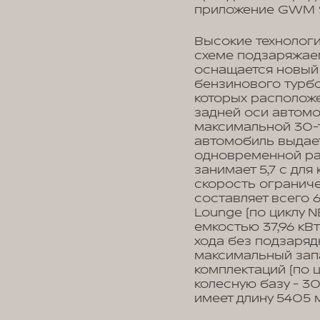
приложение GWM S
Высокие технологи
схеме подзаряжаемо
оснащается новый 
бензинового турбо
которых расположе
задней оси автомоб
максимальной 30-т
автомобиль выдает
одновременной раб
занимает 5,7 с для
скорость ограниче
составляет всего 6
Lounge (по циклу 
емкостью 37,96 кВт
хода без подзарядк
максимальный зап
комплектаций (по 
колесную базу - 3
имеет длину 5405 м