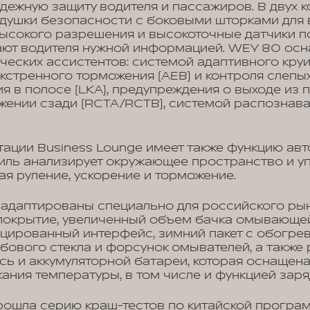
адежную защиту водителя и пассажиров. В двух 
душки безопасности с боковыми шторками для в
ысокого разрешения и высокоточные датчики п
ают водителя нужной информацией. WEY 80 ос
еских ассистентов: системой адаптивного круиз
кстренного торможения (AEB) и контроля слепых 
я в полосе (LKA), предупреждения о выходе из 
жении сзади (RCTA/RCTB), системой распознав
ации Business Lounge имеет также функцию ав
иль анализирует окружающее пространство и у
ая руление, ускорение и торможение.
адаптированы специально для российского рын
покрытие, увеличенный объем бачка омывающей
цированный интерфейс, зимний пакет с обогрев
обового стекла и форсунок омывателей, а также 
сь и аккумуляторной батареи, которая оснащен
ания температуры, в том числе и функцией зар
ошла серию краш-тестов по китайской програ