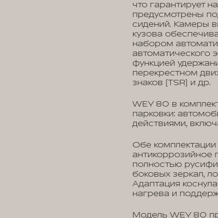
что гарантирует н
предусмотрены по
сидений. Камеры в
кузова обеспечив
набором автоматич
автоматического э
функцией удержани
перекрестном дви
знаков (TSR) и др.
WEY 80 в комплект
парковки: автомоб
действиями, включ
Обе комплектации 
антикоррозийное 
полностью русифи
боковых зеркал, л
Адаптация коснула
нагрева и поддерж
Модель WEY 80 пр