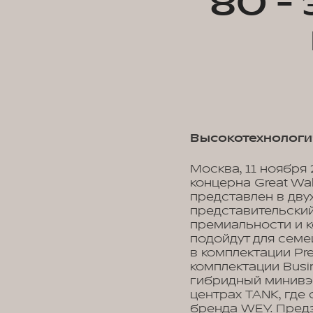
80 -
Высокотехнологич
Москва, 11 ноября
концерна Great Wa
представлен в дву
представительский
премиальности и к
подойдут для сем
в комплектации Pr
комплектации Busi
гибридный минивэн
центрах TANK, гд
бренда WEY. Предз