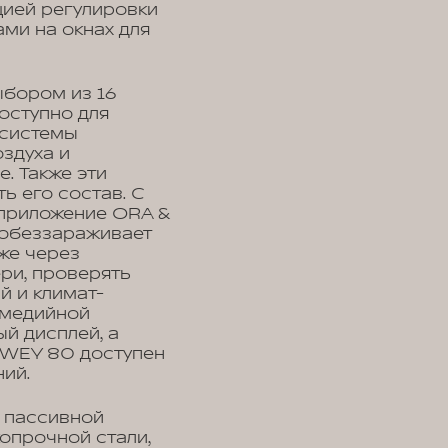
цией регулировки
ами на окнах для
ыбором из 16
оступно для
 системы
оздуха и
. Также эти
ь его состав. С
 приложение ORA &
 обеззараживает
кже через
ри, проверять
й и климат-
имедийной
й дисплей, а
 WEY 80 доступен
ний.
 пассивной
копрочной стали,