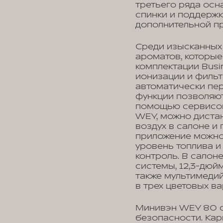
третьего ряда осн
спинки и поддержк
дополнительной пр
Среди изысканных 
ароматов, которые
комплектации Busi
ионизации и фильт
автоматически пер
функции позволяют
помощью сервисов
WEY, можно дистан
воздух в салоне и
приложение можно 
уровень топлива и
контроль. В салон
системы, 12,3-дюй
также мультимеди
в трех цветовых в
Минивэн WEY 80 о
безопасности. Кар