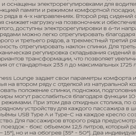
 и оснащены электрорегулировками для водите
нкцией памяти и режимом комфортной посадки, 
 ряда в 4-х направлениях. Второй ряд сидений
орая снижает нагрузку на позвоночник и обеспеч
того, доступны электрорегулировки в 6-ти напр
 рядами можно легко отрегулировать благодар
ого и третьего рядов, а трехместный третий р
ность отрегулировать наклон спинки. Для треть
ханическая регулировка складывания сидений 
ариантов трансформации, что позволяет увелич
ия от стандартных 233 л до максимальных 1725 л
ness Lounge задает свои параметры комфорта 
я на втором ряду с отделкой из натуральной к
овать положение спинки, подножки, подголовни
жиры могут расслабиться благодаря функции 10
режимами. При этом два откидных столика, по 
рядному устройству для каждого пассажира в 
зъёмы USB Type A и Type-C на каждое кресло со
ство. Для пассажиров второго ряда предусмот
 поездок - бокс объемом 12,5 литров, который р
– 15°), но и на обогрев (35° - 50°). Два индивиду