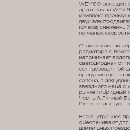
WEY 80 оснащен с
архитектура WEY 8
комплекс преимущ
двух электродвига
колеса; сниженный
на малых скоростя
Отличительной чер
радиатора с боко
напоминает водопа
светодиодная опти
солнцезащитной шт
предусмотрена та
салона, а для удл
звездного неба с
рынке гибридный 
Черный, Лунный Бе
Premium доступен 
Все внутреннее п
обеспечивают для
длительных поездо