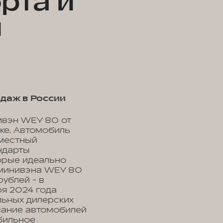
рта и
и
одаж в России
ивэн WEY 80 от
нке. Автомобиль
иместный
ндарты
торые идеально
 минивэна WEY 80
ублей - в
ря 2024 года
льных дилерских
вание автомобилей
бильное