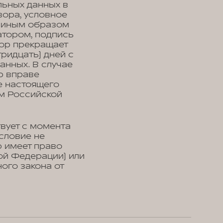
льных данных в
вора, условное
, иным образом
тором, подпись
тор прекращает
ридцать) дней с
анных. В случае
р вправе
е настоящего
м Российской
вует с момента
условие не
р имеет право
ой Федерации) или
ого закона от