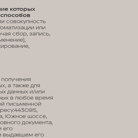
ние которых
 способов
ли совокупность
томатизации или
чая сбор, запись,
менение),
кирование,
 получения
, а также для
ых данных и/или
ных в любое время
ой письменной
ресу:443085,
ра, Южное шоссе,
новного документа,
 его
 и выдавшем его