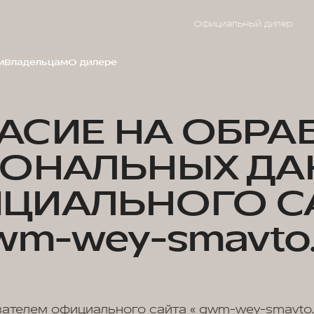
Официальный дилер
м
Владельцам
О дилере
АСИЕ НА ОБРА
СОНАЛЬНЫХ ДА
ЦИАЛЬНОГО С
wm-wey-smavto.
вателем официального сайта « gwm-wey-smavto.