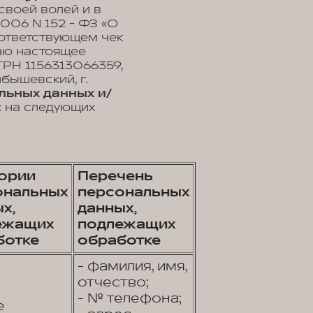
своей волей и в
2006 N 152 - ФЗ «О
оответствующем чек
ваю настоящее
РН 1156313066359,
йбышевский, г.
льных данных и/
х на следующих
гории
Перечень
ональных
персональных
х,
данных,
ежащих
подлежащих
ботке
обработке
- фамилия, имя,
отчество;
- № телефона;
е