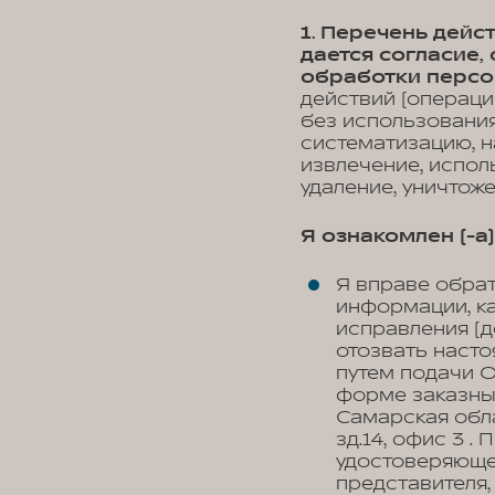
1. Перечень дей
дается согласие
обработки персо
действий (операци
без использования
систематизацию, н
извлечение, испол
удаление, уничтож
Я ознакомлен (-а) 
Я вправе обра
информации, к
исправления (д
отозвать наст
путем подачи 
форме заказны
Самарская обла
зд.14, офис 3 
удостоверяюще
представителя,