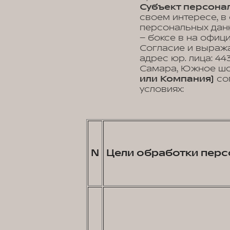
Субъект персонал
своем интересе, в
персональных данн
– боксе в на офиц
Согласие и выраж
адрес юр. лица: 44
Самара, Южное шос
или Компания)
со
условиях:
N
Цели обработки перс