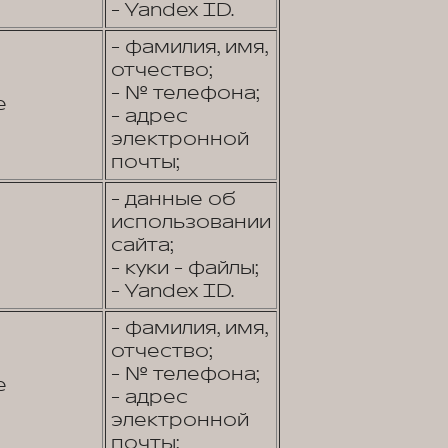
- Yandex ID.
- фамилия, имя,
отчество;
- № телефона;
е
- адрес
электронной
почты;
- данные об
использовании
сайта;
- куки - файлы;
- Yandex ID.
- фамилия, имя,
отчество;
- № телефона;
е
- адрес
электронной
почты;