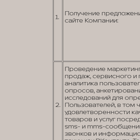
Получение предложени
1.
сайте Компании:
Проведение маркетинг
продаж, сервисного и
аналитика пользовате
опросов, анкетировани
исследований для опр
2.
Пользователей, в том 
удовлетворенности к
товаров и услуг посред
sms- и mms-сообщений
звонков и информаци