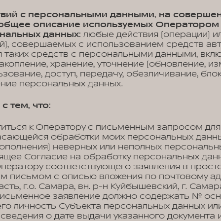
ствий с персональными данными, на соверше
, общее описание используемых Оператором
нальных данных:
любые действия (операции) и
й), совершаемых с использованием средств ав
 таких средств с персональными данными, вклю
акопление, хранение, уточнение (обновление, из
ьзование, доступ, передачу, обезличивание, бло
ение персональных данных.
с тем, что:
титься к Оператору с письменным запросом для
асающейся обработки моих персональных данных
ополнения) неверных или неполных персональн
оящее Согласие на обработку персональных дан
Оператору соответствующего заявления в прост
м письмом с описью вложения по почтовому ад
сть, г.о. Самара, вн. р-н Куйбышевский, г. Сама
. Письменное заявление должно содержать № ос
го личность Субъекта персональных данных или
 сведения о дате выдачи указанного документа