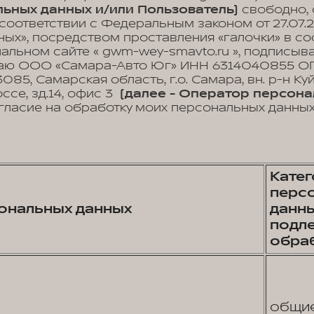
ьных данных и/или Пользователь)
свободно, 
 соответствии с Федеральным законом от 27.07.
ых», посредством проставления «галочки» в с
иальном сайте « gwm-wey-smavto.ru », подписы
аю ООО «Самара-Авто Юг» ИНН 6314040855 ОГ
3085, Самарская область, г.о. Самара, вн. р-н Ку
се, зд.14, офис 3
(далее - Оператор персона
гласие на обработку моих персональных данны
Кате
перс
ональных данных
данны
подл
обра
общи