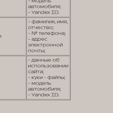
- модель
автомобиля;
- Yandex ID.
- фамилия, имя,
отчество;
- № телефона;
е
- адрес
электронной
почты;
- данные об
использовании
сайта;
- куки - файлы;
- модель
автомобиля;
- Yandex ID.