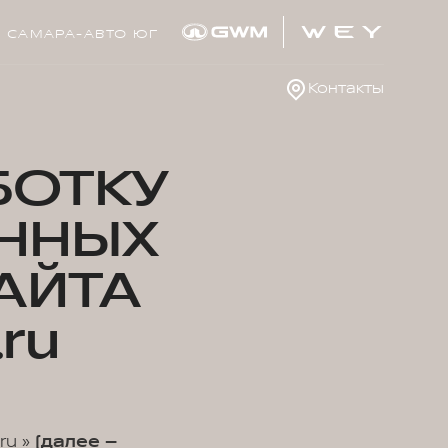
САМАРА-АВТО ЮГ
Контакты
БОТКУ
ННЫХ
АЙТА
ru
ru »
(далее –