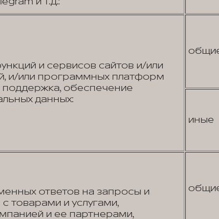
egram и т.д.:
общи
нкций и сервисов сайтов и/или
, и/или программных платформ
я поддержка, обеспечение
льных данных:
иные
общи
енных ответов на запросы и
с товарами и услугами,
панией и ее партнерами,