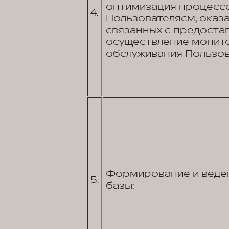
оптимизация процессо
4.
Пользователясм, оказа
связанных с предостав
осуществление монито
обслуживания Пользов
Формирование и веден
5.
базы: