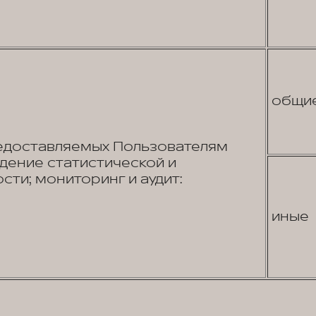
общи
едоставляемых Пользователям
едение статистической и
сти; мониторинг и аудит:
иные