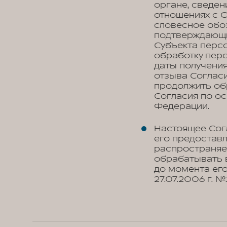
органе, сведен
отношениях с О
словесное обоз
подтверждающи
Субъекта персо
обработку перс
даты получения
отзыва Соглас
продолжить об
Согласия по о
Федерации.
Настоящее Сог
его предоставл
распространяе
обрабатывать 
до момента его
27.07.2006 г. 