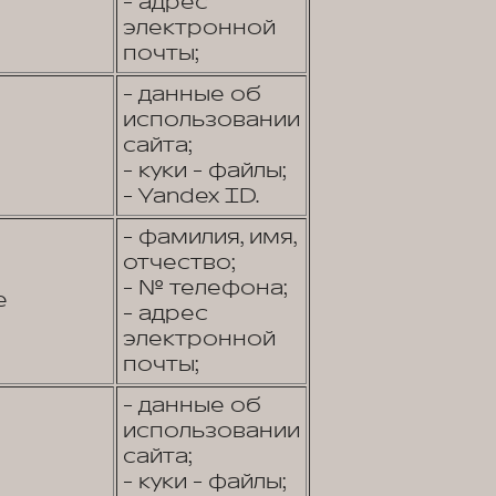
- адрес
электронной
почты;
- данные об
использовании
сайта;
- куки - файлы;
- Yandex ID.
- фамилия, имя,
отчество;
- № телефона;
е
- адрес
электронной
почты;
- данные об
использовании
сайта;
- куки - файлы;