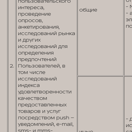
от
пользовательского
- 
интереса,
общие
- 
проведение
э
опросов,
по
анкетирования,
исследований рынка
и других
исследований для
определения
предпочтений
2.
Пользователей, в
том числе
исследований
индекса
удовлетворенности
качеством
предоставленных
товаров и услуг
посредством push –
- 
уведомлений, e-mail,
и
sms- и mms-