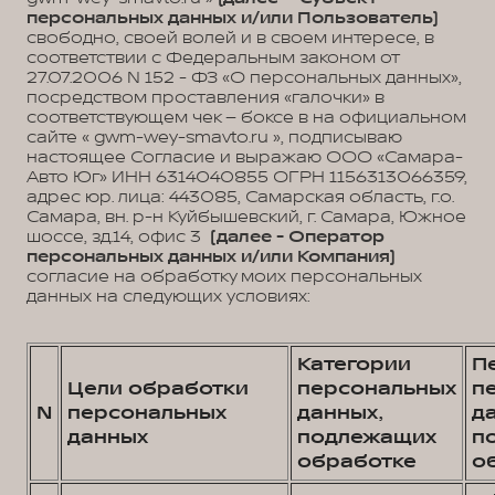
персональных данных и/или Пользователь)
свободно, своей волей и в своем интересе, в
соответствии с Федеральным законом от
27.07.2006 N 152 - ФЗ «О персональных данных»,
посредством проставления «галочки» в
соответствующем чек – боксе в на официальном
сайте « gwm-wey-smavto.ru », подписываю
настоящее Согласие и выражаю ООО «Самара-
Авто Юг» ИНН 6314040855 ОГРН 1156313066359,
адрес юр. лица: 443085, Самарская область, г.о.
Самара, вн. р-н Куйбышевский, г. Самара, Южное
шоссе, зд.14, офис 3
(далее - Оператор
персональных данных и/или Компания)
согласие на обработку моих персональных
данных на следующих условиях:
Категории
П
Цели обработки
персональных
п
N
персональных
данных,
д
данных
подлежащих
п
обработке
о