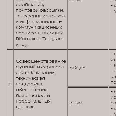
иные
са
сообщений,
- 
почтовой рассылки,
- 
телефонных звонков
и информационно-
коммуникационных
сервисов, таких как
ВКонтакте, Telegram
и т.д.:
- 
от
Совершенствование
- 
функций и сервисов
общие
- 
сайта Компании,
э
техническая
по
3.
поддержка,
обеспечение
- 
безопасности
и
персональных
иные
са
данных:
- 
- 