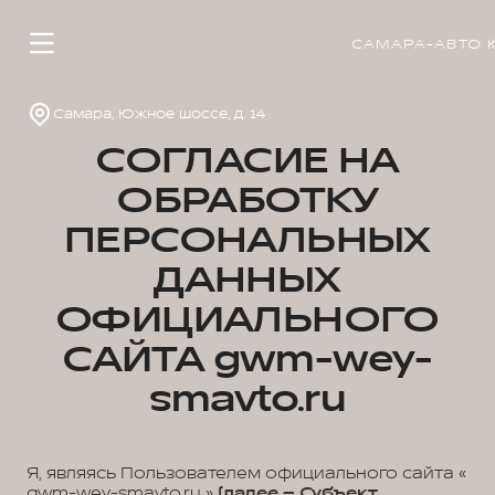
САМАРА-АВТО 
Самара, Южное шоссе, д. 14
СОГЛАСИЕ НА
ОБРАБОТКУ
ПЕРСОНАЛЬНЫХ
ДАННЫХ
ОФИЦИАЛЬНОГО
САЙТА gwm-wey-
smavto.ru
Я, являясь Пользователем официального сайта «
gwm-wey-smavto.ru »
(далее – Субъект