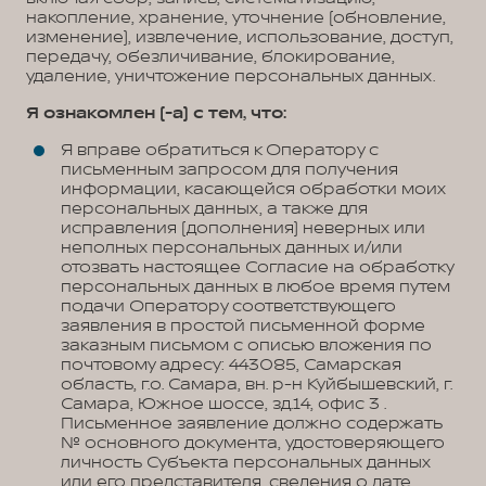
накопление, хранение, уточнение (обновление,
изменение), извлечение, использование, доступ,
передачу, обезличивание, блокирование,
удаление, уничтожение персональных данных.
Я ознакомлен (-а) с тем, что:
Я вправе обратиться к Оператору с
письменным запросом для получения
информации, касающейся обработки моих
персональных данных, а также для
исправления (дополнения) неверных или
неполных персональных данных и/или
отозвать настоящее Согласие на обработку
персональных данных в любое время путем
подачи Оператору соответствующего
заявления в простой письменной форме
заказным письмом с описью вложения по
почтовому адресу: 443085, Самарская
область, г.о. Самара, вн. р-н Куйбышевский, г.
Самара, Южное шоссе, зд.14, офис 3 .
Письменное заявление должно содержать
№ основного документа, удостоверяющего
личность Субъекта персональных данных
или его представителя, сведения о дате