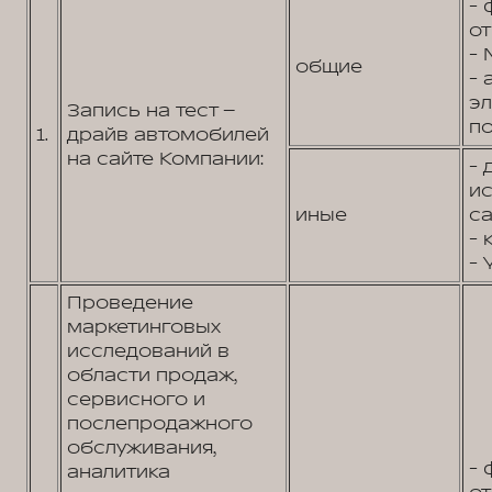
- 
от
- 
общие
- 
э
Запись на тест –
по
1.
драйв автомобилей
на сайте Компании:
- 
и
иные
са
- 
- 
Проведение
маркетинговых
исследований в
области продаж,
сервисного и
послепродажного
обслуживания,
- 
аналитика