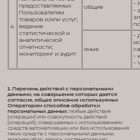
- 
предоставляемых
общие
- 
Пользователям
э
товаров и/или услуг;
по
6.
ведение
статистической и
- 
аналитической
и
отчетности;
иные
са
мониторинг и аудит:
- 
- 
1. Перечень действий с персональными
данными, на совершение которых дается
согласие, общее описание используемых
Оператором способов обработки
персональных данных:
любые действия
(операции) или совокупность действий
(операций), совершаемых с использованием
средств автоматизации или без использования
таких средств с персональными данными,
включая сбор, запись, систематизацию,