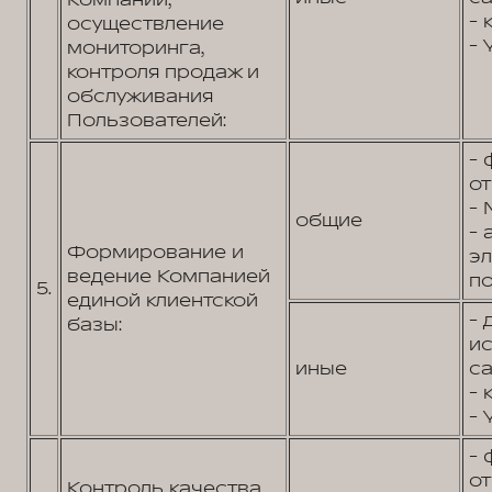
Компании;
- 
осуществление
- 
мониторинга,
контроля продаж и
обслуживания
Пользователей:
- 
от
- 
общие
- 
Формирование и
э
ведение Компанией
по
5.
единой клиентской
- 
базы:
и
иные
са
- 
- 
- 
от
Контроль качества