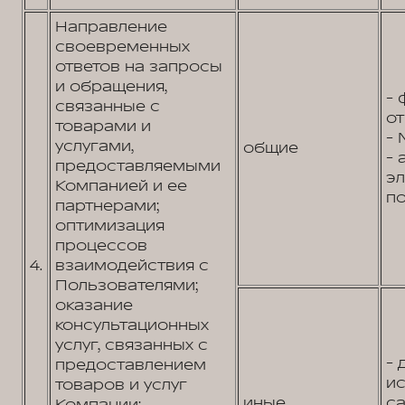
Направление
своевременных
ответов на запросы
и обращения,
- 
связанные с
от
товарами и
- 
услугами,
общие
- 
предоставляемыми
э
Компанией и ее
по
партнерами;
оптимизация
процессов
4.
взаимодействия с
Пользователями;
оказание
консультационных
услуг, связанных с
- 
предоставлением
и
товаров и услуг
иные
са