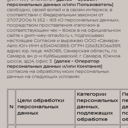
персональных данных и/или Пользователь)
свободно, своей волей и в своем интересе, в
соответствии с Федеральным законом от
27.07.2006 N 152 - ФЗ «О персональных данных»,
посредством проставления «галочки» в
соответствующем чек – боксе в на официальном
сайте « gwm-wey-smavto.ru », подписываю
настоящее Согласие и выражаю ООО «Самара-
Авто Юг» ИНН 6314040855 ОГРН 1156313066359,
адрес юр. лица: 443085, Самарская область, г.о.
Самара, вн. р-н Куйбышевский, г. Самара, Южное
шоссе, зд.14, офис 3
(далее - Оператор
персональных данных и/или Компания)
согласие на обработку моих персональных
данных на следующих условиях:
Категории
П
Цели обработки
персональных
п
N
персональных
данных,
д
данных
подлежащих
п
обработке
о