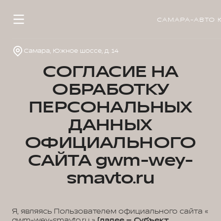
САМАРА-АВТО 
Самара, Южное шоссе, д. 14
СОГЛАСИЕ НА
ОБРАБОТКУ
ПЕРСОНАЛЬНЫХ
ДАННЫХ
ОФИЦИАЛЬНОГО
САЙТА gwm-wey-
smavto.ru
Я, являясь Пользователем официального сайта «
gwm-wey-smavto.ru »
(далее – Субъект