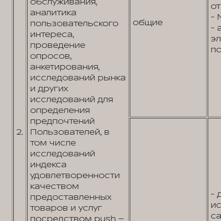
обслуживания,
от
аналитика
- 
общие
пользовательского
- 
интереса,
э
проведение
по
опросов,
анкетирования,
исследований рынка
и других
исследований для
определения
предпочтений
2.
Пользователей, в
том числе
исследований
индекса
удовлетворенности
качеством
- 
предоставленных
и
товаров и услуг
са
посредством push –