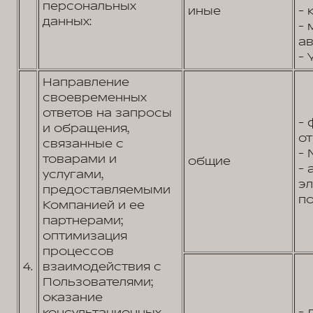
персональных
иные
- 
данных:
- 
ав
- 
Направление
своевременных
ответов на запросы
- 
и обращения,
от
связанные с
- 
товарами и
общие
- 
услугами,
э
предоставляемыми
по
Компанией и ее
партнерами;
оптимизация
процессов
4.
взаимодействия с
Пользователями;
оказание
- 