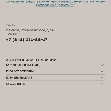
Согласие на предоставление персональных данных третьим лицам
Согласие на обработку ПД
Адрес
Самара, Южное шоссе, д. 14
Телефон
+7 (846) 211-58-17
АВТОМОБИЛИ В НАЛИЧИИ
МОДЕЛЬНЫЙ РЯД
WEY 05
ПОКУПАТЕЛЯМ
WEY 07
Модельный ряд
WEY 80 Премиум
ВЛАДЕЛЬЦАМ
WEY 05
WEY 80 Премиум Лаундж
Сервис
WEY 07
О ДИЛЕРЕ
Запись на сервис
WEY 80
О нас
Калькулятор ТО
35 лет GWM
Техническое обслуживание
Выбор автомобиля
GWM ТЕХ ДЕНЬ
Сервис ORA
Тест-драйв
Гибридные технологии
Помощь на дороге
Конфигуратор
Новости
Нулевое ТО
Автомобили в наличии
Поддержка
Сравнение моделей