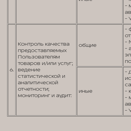
- 
ав
- 
- 
от
- 
Контроль качества
общие
- 
предоставляемых
э
Пользователям
по
товаров и/или услуг;
6.
ведение
- 
статистической и
и
аналитической
са
отчетности;
иные
- 
мониторинг и аудит:
- 
ав
- 