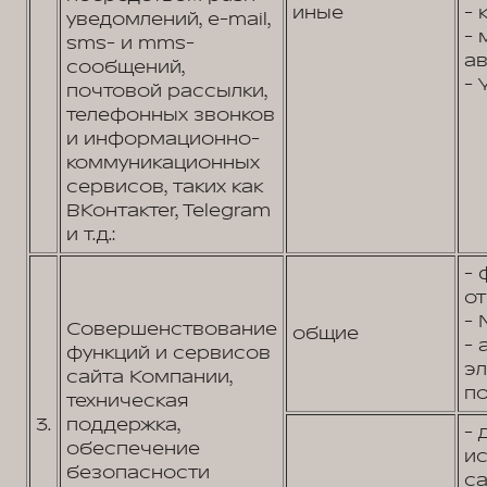
иные
- 
уведомлений, e-mail,
- 
sms- и mms-
ав
сообщений,
- 
почтовой рассылки,
телефонных звонков
и информационно-
коммуникационных
сервисов, таких как
ВКонтактеr, Telegram
и т.д.:
- 
от
- 
Совершенствование
общие
- 
функций и сервисов
э
сайта Компании,
по
техническая
3.
поддержка,
- 
обеспечение
и
безопасности
са