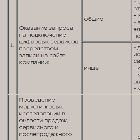
- 
от
- 
общие
- 
Оказание запроса
э
на подключение
по
цифровых сервисов
1.
- 
посредством
и
записи на сайте
са
Компании:
иные
- 
- 
ав
- 
Проведение
маркетинговых
исследований в
области продаж,
сервисного и
послепродажного
- 