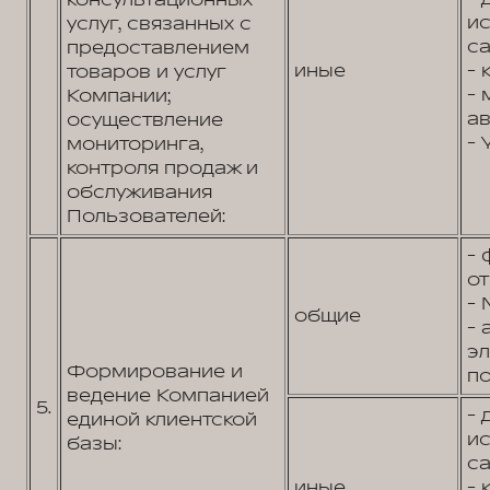
консультационных
и
услуг, связанных с
са
предоставлением
иные
- 
товаров и услуг
- 
Компании;
ав
осуществление
- 
мониторинга,
контроля продаж и
обслуживания
Пользователей:
- 
от
- 
общие
- 
э
Формирование и
по
ведение Компанией
5.
- 
единой клиентской
и
базы:
са
иные
- 