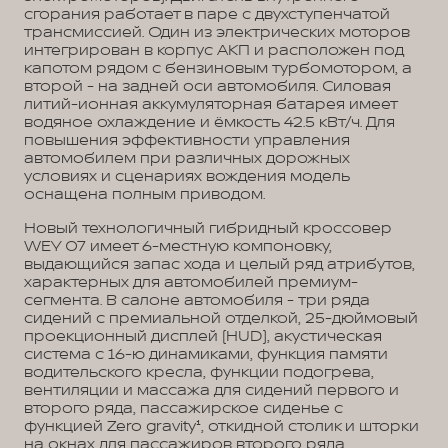
сгорания работает в паре с двухступенчатой
трансмиссией. Один из электрических моторов
интегрирован в корпус АКП и расположен под
капотом рядом с бензиновым турбомотором, а
второй - на задней оси автомобиля. Силовая
литий-ионная аккумуляторная батарея имеет
водяное охлаждение и ёмкость 42.5 кВт/ч. Для
повышения эффективности управления
автомобилем при различных дорожных
условиях и сценариях вождения модель
оснащена полным приводом.
Новый технологичный гибридный кроссовер
WEY 07 имеет 6-местную компоновку,
выдающийся запас хода и целый ряд атрибутов,
характерных для автомобилей премиум-
сегмента. В салоне автомобиля - три ряда
сидений с премиальной отделкой, 25-дюймовый
проекционный дисплей (HUD), акустическая
система с 16-ю динамиками, функция памяти
водительского кресла, функции подогрева,
вентиляции и массажа для сидений первого и
второго ряда, пассажирское сиденье с
функцией Zero gravity¹, откидной столик и шторки
на окнах для пассажиров второго ряда.