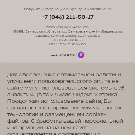
Получите информацию о бренде и моделях WEY
+7 (846) 211-58-17
ООО «Самара-Авто Юг»
443085, Самарская область, г.о. Самара, вн. р-н Куйбышевский, г.
Самара, Южное шоссе, зд.14, офис 3
ИНН 6314040855
ОГРН 1156313066359
Сделано в Perx
Для обеспечения оптимальной работы и
улучшения пользовательского опыта на
сайте могут использоваться системы веб-
Политика обработки персональных данных
Пользовательское соглашение
аналитики (в том числе Яндекс.Метрика).
Согласие на коммуникацию
Согласие на предоставление персональных данных третьим лицам
Продолжая использование сайта, Вы
Согласие на обработку ПД
соглашаетесь с применением указанных
технологий и размещением cookie-
файлов. Обработка вашей персональной
информации на нашем сайте
Адрес
осуществляется в соответствии с
Самара, Южное шоссе, д. 14