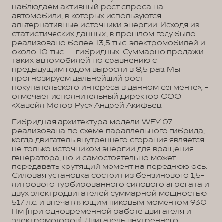
наблюдаем активный рост спроса на
автомобили, в которых используются
альтернативные источники энергии. Исходя из
статистических данных, в прошлом году было
реализовано более 13,5 тыс. электромобилей и
около 10 тыс. — гибридных. Суммарно продажи
таких автомобилей по сравнению с
предыдущим годом выросли в 8,5 раз. Мы
прогнозируем дальнейший рост
покупательского интереса в данном сегменте», -
отмечает исполнительный директор ООО
«Хавейл Мотор Рус» Андрей Акифьев.
Гибридная архитектура модели WEY 07
реализована по схеме параллельного гибрида,
когда двигатель внутреннего сгорания является
не только источником энергии для вращения
генератора, но и самостоятельно может
передавать крутящий момент на переднюю ось.
Силовая установка состоит из бензинового 1,5-
литрового турбированного силового агрегата и
двух электродвигателей суммарной мощностью
517 л.с. и впечатляющим пиковым моментом 930
Нм (при одновременной работе двигателя и
электромоторов). Двигатель внутреннего