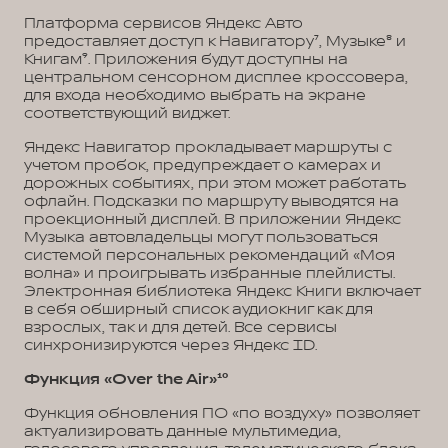
Платформа сервисов Яндекс Авто
предоставляет доступ к Навигатору⁷, Музыке⁸ и
Книгам⁹. Приложения будут доступны на
центральном сенсорном дисплее кроссовера,
для входа необходимо выбрать на экране
соответствующий виджет.
Яндекс Навигатор прокладывает маршруты с
учетом пробок, предупреждает о камерах и
дорожных событиях, при этом может работать
офлайн. Подсказки по маршруту выводятся на
проекционный дисплей. В приложении Яндекс
Музыка автовладельцы могут пользоваться
системой персональных рекомендаций «Моя
волна» и проигрывать избранные плейлисты.
Электронная библиотека Яндекс Книги включает
в себя обширный список аудиокниг как для
взрослых, так и для детей. Все сервисы
синхронизируются через Яндекс ID.
Функция «Over the Air»¹⁰
Функция обновления ПО «по воздуху» позволяет
актуализировать данные мультимедиа,