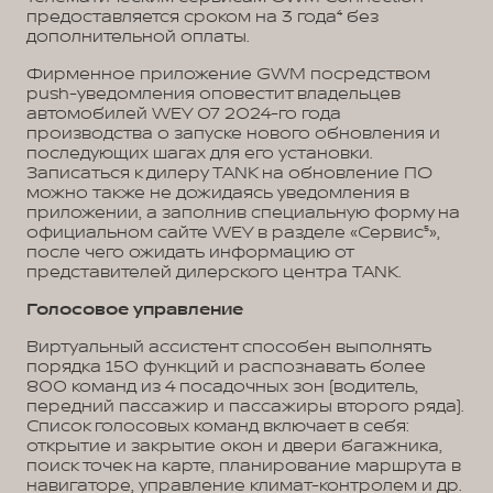
предоставляется сроком на 3 года⁴ без
дополнительной оплаты.
Фирменное приложение GWM посредством
push-уведомления оповестит владельцев
автомобилей WEY 07 2024-го года
производства о запуске нового обновления и
последующих шагах для его установки.
Записаться к дилеру TANK на обновление ПО
можно также не дожидаясь уведомления в
приложении, а заполнив специальную форму на
официальном сайте WEY в разделе «Сервис⁵»,
после чего ожидать информацию от
представителей дилерского центра TANK.
Голосовое управление
Виртуальный ассистент способен выполнять
порядка 150 функций и распознавать более
800 команд из 4 посадочных зон (водитель,
передний пассажир и пассажиры второго ряда).
Список голосовых команд включает в себя:
открытие и закрытие окон и двери багажника,
поиск точек на карте, планирование маршрута в
навигаторе, управление климат-контролем и др.