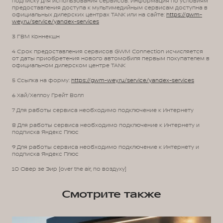
подписку для использования сервисов. Информация по условиям
предоставления доступа к мультимедийным сервисам доступна в
официальных дилерских центрах TANK или на сайте:
https://gwm-
wey.ru/service/yandex-services
3 ГВМ Коннекшн
4 Срок предоставления сервисов GWM Connection исчисляется
от даты приобретения нового автомобиля первым покупателем в
официальном дилерском центре TANK
5 Ссылка на форму:
https://gwm-wey.ru/service/yandex-services
6 Хай/Хеллоу Грейт Волл
7 Для работы сервиса необходимо подключение к Интернету
8 Для работы сервиса необходимо подключение к Интернету и
подписка Яндекс Плюс
9 Для работы сервиса необходимо подключение к Интернету и
подписка Яндекс Плюс
10 Овер зе Эир (over the air, по воздуху)
Смотрите также