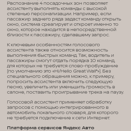
Распознание 4 посадочных зон позволяет
ассистенту выполнять команды с высокой
степенью персонализации. Например, если
пассажир заднего ряда задаст команду открыть
окно, система среагирует и откроет именно то
окно, которое находится в непосредственной
близости к пассажиру, сделавшему запрос.
К ключевым особенностям голосового
ассистента также относится возможность
выполнения быстрых команд. Так, водитель и
пассажиры смогут отдать порядка 10 команд,
для которых не требуется слово-пробуждение
(по умолчанию это «Hi/Hello Great Wall⁶»). Без
специального обращения можно, к примеру,
попросить ассистента включить следующую
песню, увеличить или уменьшить громкость в
салоне, поставить проигрывание трека на паузу.
Голосовой ассистент применяет обработку
запросов с помощью интегрированного в
автомобиль локального словаря, для которого
не требуется подключение к сети Интернет.
Платформа сервисов Яндекс Авто