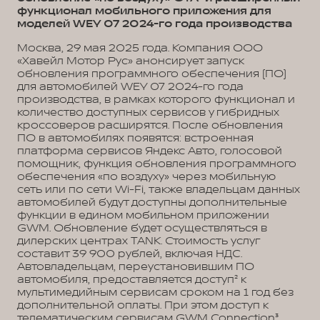
функционал мобильного приложения для
моделей WEY 07 2024-го года производства
Москва, 29 мая 2025 года. Компания ООО
«Хавейл Мотор Рус» анонсирует запуск
обновления программного обеспечения (ПО)
для автомобилей WEY 07 2024-го года
производства, в рамках которого функционал и
количество доступных сервисов у гибридных
кроссоверов расширятся. После обновления
ПО в автомобилях появятся: встроенная
платформа сервисов Яндекс Авто, голосовой
помощник, функция обновления программного
обеспечения «по воздуху» через мобильную
сеть или по сети Wi-Fi, также владельцам данных
автомобилей будут доступны дополнительные
функции в едином мобильном приложении
GWM. Обновление будет осуществляться в
дилерских центрах TANK. Стоимость услуг
составит 39 900 рублей, включая НДС.
Автовладельцам, переустановившим ПО
автомобиля, предоставляется доступ² к
мультимедийным сервисам сроком на 1 год без
дополнительной оплаты. При этом доступ к
телематическим сервисам GWM Connection³