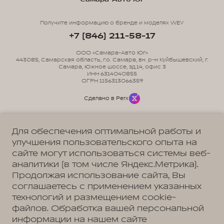
Получите информацию о бренде и моделях WEY
+7 (846) 211-58-17
ООО «Самара-Авто Юг»
443085, Самарская область, г.о. Самара, вн. р-н Куйбышевский, г.
Самара, Южное шоссе, зд.14, офис 3
ИНН 6314040855
ОГРН 1156313066359
Сделано в Perx
Для обеспечения оптимальной работы и
улучшения пользовательского опыта на
сайте могут использоваться системы веб-
Политика обработки персональных данных
Пользовательское соглашение
аналитики (в том числе Яндекс.Метрика).
Согласие на коммуникацию
Согласие на предоставление персональных данных третьим лицам
Продолжая использование сайта, Вы
Согласие на обработку ПД
соглашаетесь с применением указанных
технологий и размещением cookie-
файлов. Обработка вашей персональной
информации на нашем сайте
Адрес