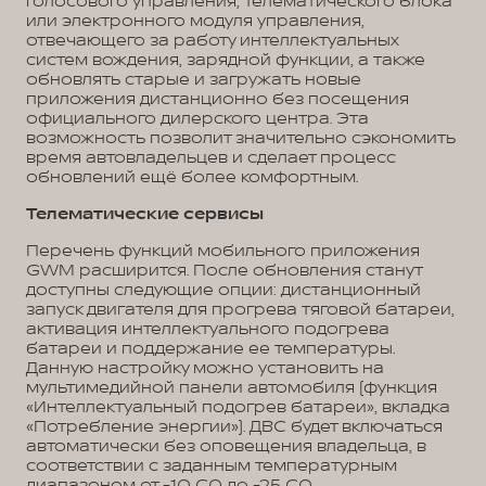
голосового управления, телематического блока
или электронного модуля управления,
отвечающего за работу интеллектуальных
систем вождения, зарядной функции, а также
обновлять старые и загружать новые
приложения дистанционно без посещения
официального дилерского центра. Эта
возможность позволит значительно сэкономить
время автовладельцев и сделает процесс
обновлений ещё более комфортным.
Телематические сервисы
Перечень функций мобильного приложения
GWM расширится. После обновления станут
доступны следующие опции: дистанционный
запуск двигателя для прогрева тяговой батареи,
активация интеллектуального подогрева
батареи и поддержание ее температуры.
Данную настройку можно установить на
мультимедийной панели автомобиля (функция
«Интеллектуальный подогрев батареи», вкладка
«Потребление энергии»). ДВС будет включаться
автоматически без оповещения владельца, в
соответствии с заданным температурным
диапазоном от -10 С0 до -25 С0.