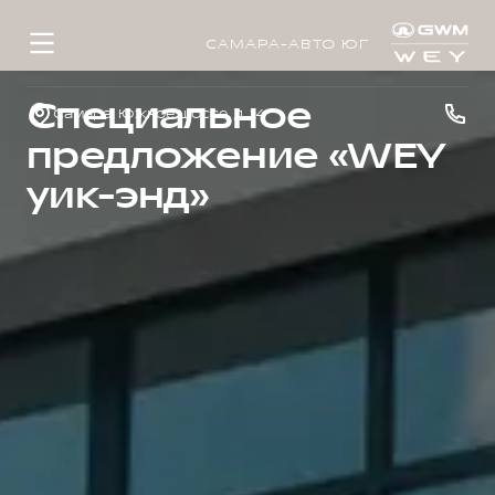
САМАРА-АВТО ЮГ
Специальное
Самара, Южное шоссе, д. 14
предложение «WEY
уик-энд»